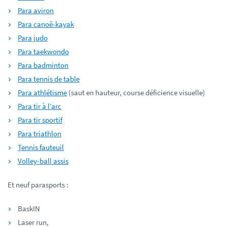
Para aviron
Para canoë-kayak
Para judo
Para taekwondo
Para badminton
Para tennis de table
Para athlétisme
(saut en hauteur, course déficience visuelle)
Para tir à l’arc
Para tir sportif
Para triathlon
Tennis fauteuil
Volley-ball assis
Et neuf parasports :
BaskIN
Laser run,