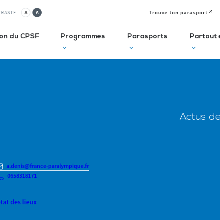
Trouve ton parasport
TRASTE
A
A
ion du CPSF
Programmes
Parasports
Partout 
lusif
Autodiagnostic en ESMS
Semaine
J
Olympique et
P
ve
Trouve Ton Parasport
Actus d
Paralympique
E
CLUBS
Solutions de financement
La Journée
à 
Paralympique
Le guide des parasports
P
Le guide à destination des
a.denis@france-paralympique.fr
C
Départements
0658318171
P
I
Recensement des licenciés
tat des lieux
Règlo’Sport