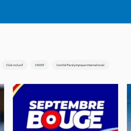
Club inclusif
CNOSF
Comité Paralympique International
Compétition internationale
CPSF
Deaflympics
En Piste !
on
Fédération Française de Badminton
Fédération Française de Canoë-kayak et S
e Escalade
Fédération Française de Taekwondo
Fédération Française de Tennis
Fédération Française de Triathlon
Fédération Française de Volley
ndisport
Fête du Sport
Invictus Games
Jeux Européens Paralympiques d