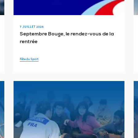
Les lundis du CPSF
Londres 2012
Los Angeles 2028
Milan-Cortina 
para triathlon
Paris 2024
Pékin 2022
Porte-drapeau
Py
7 JUILLET 2026
Septembre Bouge, le rendez-vous de la
re des membres
Sotchi 2014
Sport en ESMS
Tennis fauteuil
Tenn
rentrée
Fête du Sport