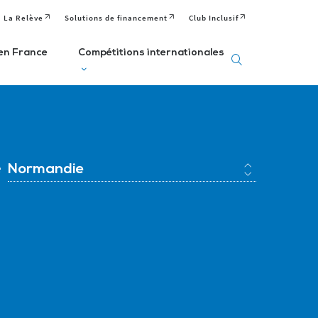
La Relève
Solutions de financement
Club Inclusif
en France
Compétitions internationales
eux
Deaflympics
aralympiques
Jeux Européens
Editions passées
e
Normandie
Paralympiques de
ditions passées et
à venir
la Jeunesse (EPYG)
venir
Deaflympiens
Comité
aralympiens
Comité
Paralympique
omité
International de
Européen
aralympique
Sports Sourds
nternational