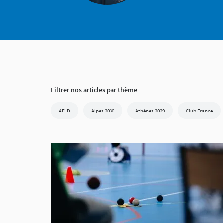
Filtrer nos articles par thème
AFLD
Alpes 2030
Athènes 2029
Club France
Commission des para athlètes français
Commission médicale
Fédération Française d'Aviron
Fédération Française d'Équitati
Fédération Française de Judo
Fédération française de Montagn
Fédération Française de Tir
Fédération Française de tir à l'arc
Fédération Française du Sport Adapté
Fédération Française Ha