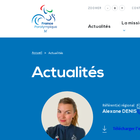
ZOOMER
-
0
+
CON
La miss
Actualités
Accueil
>
Actualités
Club inc
Actualités
La Relè
ESMS&
Référent(e) régional
Alexane DENIS
Télécharger l'e