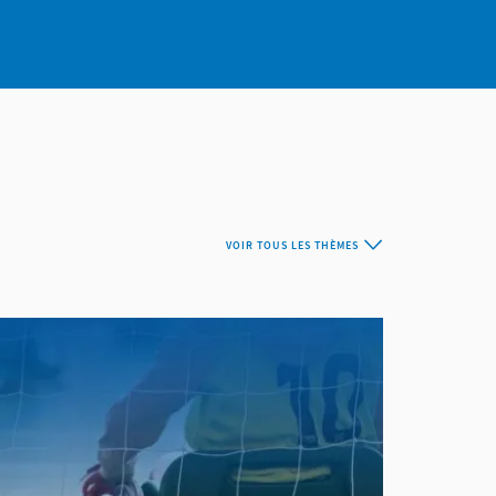
VOIR TOUS LES THÈMES
ESMS&CLUBS
ports de Pagaie
e la Jeunesse