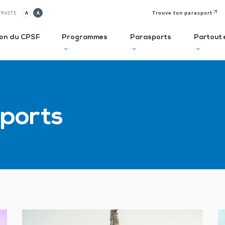
Trouve ton parasport
TRASTE
A
A
ion du CPSF
Programmes
Parasports
Partout 
lusif
Autodiagnostic en ESMS
Semaine
J
Sports
Olympique et
P
ve
Trouve Ton Parasport
Paralympique
E
CLUBS
Solutions de financement
La Journée
à 
Paralympique
Le guide des parasports
P
Le guide à destination des
C
Départements
P
I
Recensement des licenciés
Règlo’Sport