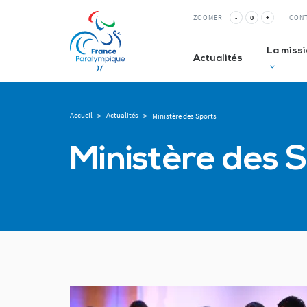
ZOOMER
-
0
+
CON
La miss
Actualités
Accueil
Actualités
>
>
Ministère des Sports
Club inc
Ministère des 
La Relè
ESMS&