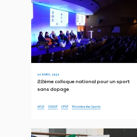
14 AVRIL 2023
22ème colloque national pour un sport
sans dopage
AFLD
CNOSF
CPSF
Ministère des Sports