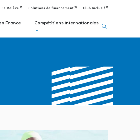
La Relève
Solutions de financement
Club Inclusif
en France
Compétitions internationales
eux
Deaflympics
aralympiques
Jeux Européens
Editions passées
Paralympiques de
ditions passées et
à venir
la Jeunesse (EPYG)
venir
Deaflympiens
Comité
aralympiens
Comité
Paralympique
omité
International de
Européen
aralympique
Sports Sourds
nternational