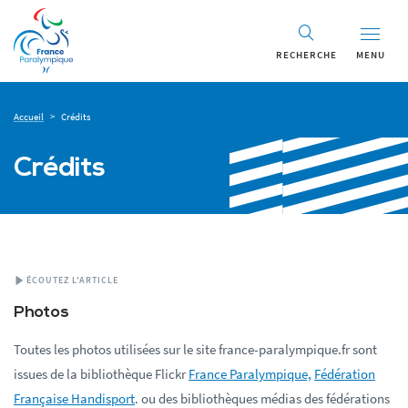
RECHERCHE
MENU
Accueil
>
Crédits
Crédits
ÉCOUTEZ L'ARTICLE
Photos
Toutes les photos utilisées sur le site france-paralympique.fr sont
issues de la bibliothèque Flickr
France Paralympique,
Fédération
Française Handisport
. ou des bibliothèques médias des fédérations