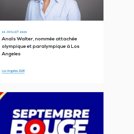
e la Jeunesse
2026
eongChang 2018
16 JUILLET 2026
Anaïs Walter, nommée attachée
is sourds et malentendants
olympique et paralympique à Los
Angeles
Los Angeles 2028