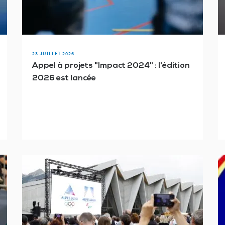
ndisport
Fête du Sport
Invictus Games
Jeux Européens Paralympiques d
Les lundis du CPSF
Londres 2012
Los Angeles 2028
Milan-Cortina 
para triathlon
Paris 2024
Pékin 2022
Porte-drapeau
Py
23 JUILLET 2026
Appel à projets "Impact 2024" : l'édition
re des membres
Sotchi 2014
Sport en ESMS
Tennis fauteuil
Tenn
2026 est lancée