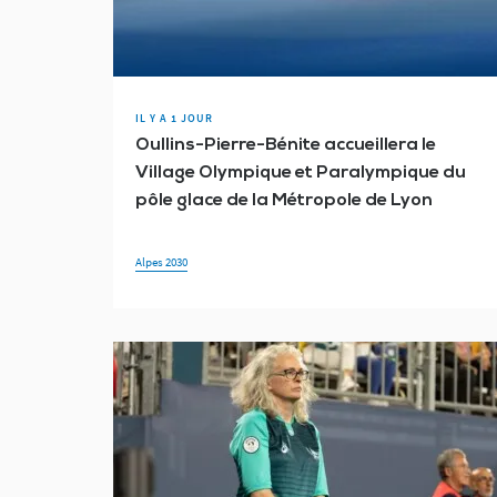
Fédération Française du Sport Adapté
Fédération Française Ha
Jeux Paralympiques
Journée Paralympique
La Relève
Ministère des Sports
para athlétisme
Para badminton
IL Y A 1 JOUR
Oullins-Pierre-Bénite accueillera le
Rio 2016
Semaine Olympique et Paralympique
Séminai
Village Olympique et Paralympique du
pôle glace de la Métropole de Lyon
Territoire
Tokyo 2020
Tokyo 2025
Virtus Games
Alpes 2030