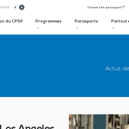
Trouve ton parasport
TRASTE
A
A
ion du CPSF
Programmes
Parasports
Partout 
lusif
Autodiagnostic en ESMS
Semaine
J
Olympique et
P
ve
Trouve Ton Parasport
Actus d
Paralympique
E
CLUBS
Solutions de financement
La Journée
à 
Paralympique
Le guide des parasports
P
Le guide à destination des
C
Départements
P
I
Recensement des licenciés
Règlo’Sport