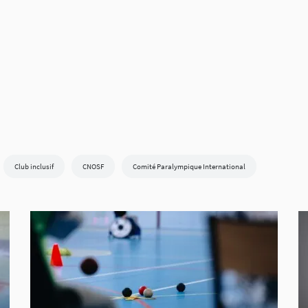
Club inclusif
CNOSF
Comité Paralympique International
Compétition internationale
CPSF
Deaflympics
En Piste !
on
Fédération Française de Badminton
Fédération Française de Canoë-kayak et S
e Escalade
Fédération Française de Taekwondo
Fédération Française de Tennis
Fédération Française de Triathlon
Fédération Française de Volley