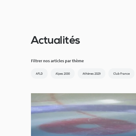
Actualités
Filtrer nos articles par thème
AFLD
Alpes 2030
Athènes 2029
Club France
Commission des para athlètes français
Commission médicale
Fédération Française d'Aviron
Fédération Française d'Équitati
Fédération Française de Judo
Fédération française de Montagn
Fédération Française de Tir
Fédération Française de tir à l'arc