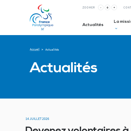
ZOOMER
-
0
+
CON
La miss
Actualités
Accueil
>
Actualités
Club inc
Actualités
La Relè
ESMS&
14 JUILLET 2026