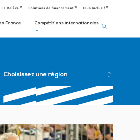
La Relève
Solutions de financement
Club Inclusif
en France
Compétitions internationales
eux
Deaflympics
aralympiques
Jeux Européens
Editions passées
e
Choisissez une région
Paralympiques de
ditions passées et
à venir
la Jeunesse (EPYG)
venir
Deaflympiens
Comité
aralympiens
Comité
Paralympique
omité
International de
Européen
aralympique
Sports Sourds
nternational