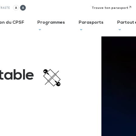
Trouve ton parasport
TRASTE
A
A
ion du CPSF
Programmes
Parasports
Partout 
lusif
Autodiagnostic en ESMS
Semaine
J
Olympique et
P
ve
Trouve Ton Parasport
 table
Paralympique
E
CLUBS
Solutions de financement
La Journée
à 
Paralympique
Le guide des parasports
P
Le guide à destination des
C
Départements
P
I
Recensement des licenciés
Règlo’Sport