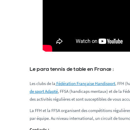
Le para tennis de table en France :
Les clubs de la
Fédération Française Handisport
, FFH (h
de sport Adapté
, FFSA (handicaps mentaux) et de la Féd
des activités régulières et sont susceptibles de vous accue
La FFH et la FFSA organisent des compétitions régulières,
par équipe. Au niveau international, un circuit de tourno
Contacts
: