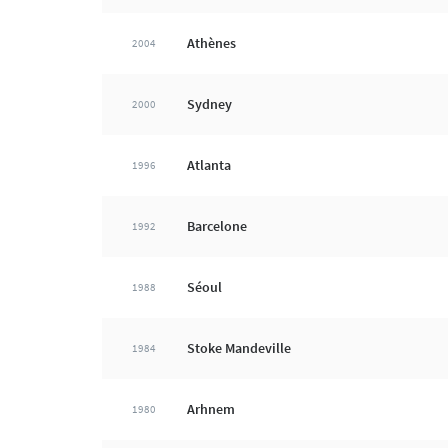
Athènes
2004
Sydney
2000
Atlanta
1996
Barcelone
1992
Séoul
1988
Stoke Mandeville
1984
Arhnem
1980