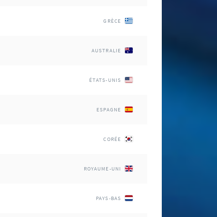
GRÈCE
AUSTRALIE
ÉTATS-UNIS
ESPAGNE
CORÉE
ROYAUME-UNI
PAYS-BAS