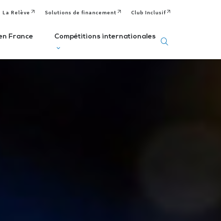
La Relève
Solutions de financement
Club Inclusif
en France
Compétitions internationales
eux
Deaflympics
aralympiques
Jeux Européens
Editions passées
Paralympiques de
ditions passées et
à venir
la Jeunesse (EPYG)
venir
Deaflympiens
Comité
aralympiens
Comité
Paralympique
omité
International de
Européen
aralympique
Sports Sourds
nternational