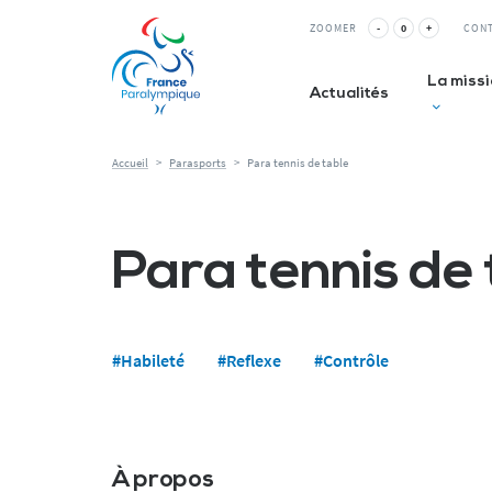
Panneau de gestion des cookies
ZOOMER
-
0
+
CON
La miss
Actualités
Accueil
>
Parasports
>
Para tennis de table
Club inc
La Relè
Para tennis de
ESMS&
#Habileté
#Reflexe
#Contrôle
À propos