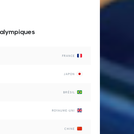
ralympiques
FRANCE
JAPON
BRÉSIL
ROYAUME-UNI
CHINE