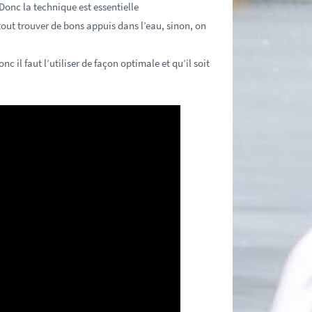
 Donc la technique est essentielle
rtout trouver de bons appuis dans l’eau, sinon, on
nc il faut l’utiliser de façon optimale et qu’il soit