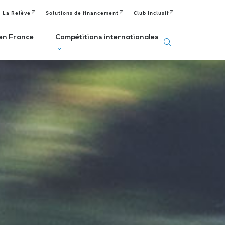
La Relève
Solutions de financement
Club Inclusif
en France
Compétitions internationales
eux
Deaflympics
aralympiques
Jeux Européens
Editions passées
Paralympiques de
ditions passées et
à venir
la Jeunesse (EPYG)
venir
Deaflympiens
Comité
aralympiens
Comité
Paralympique
omité
International de
Européen
aralympique
Sports Sourds
nternational