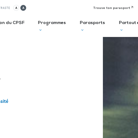
Trouve ton parasport
TRASTE
A
A
ion du CPSF
Programmes
Parasports
Partout 
lusif
Autodiagnostic en ESMS
Semaine
J
Olympique et
P
ve
Trouve Ton Parasport
Paralympique
E
CLUBS
Solutions de financement
La Journée
à 
Paralympique
Le guide des parasports
P
sité
Le guide à destination des
C
Départements
P
I
Recensement des licenciés
Règlo’Sport