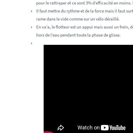
pour le rattraper et ce sont 3% d’efficacité en moins.
Il faut mettre du rythme et de la force mais il faut su
rame dans le vide comme sur un vélo déraillé.
En va’a, le flotteur est un appui mais aussi un frein, do
hors de l’eau pendant toute la phase de glisse.