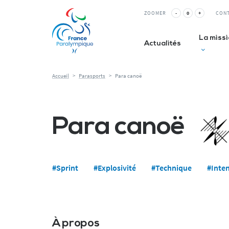
Panneau de gestion des cookies
ZOOMER
-
0
+
CON
La miss
Actualités
Accueil
>
Parasports
>
Para canoë
Club inc
La Relè
Para canoë
ESMS&
#Sprint
#Explosivité
#Technique
#Inten
À propos