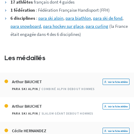
17 athlètes
français dont 4 guides
1
fédération
: Fédération Française Handisport (FFH)
6 disciplines
:
para ski alpin
,
para biathlon
,
para ski de fond
,
para snowboard
,
para hockey sur glace
,
para curling
(la France
était engagée dans 4 des 6 disciplines)
Les médaillés
Arthur BAUCHET
Voir la fiche Athlète
PARA SKI ALPIN /
COMBINÉ ALPIN DEBOUT HOMMES
Arthur BAUCHET
Voir la fiche Athlète
PARA SKI ALPIN /
SLALOM GÉANT DEBOUT HOMMES
Cécile HERNANDEZ
Voir la fiche Athlète