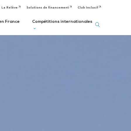
La Relève
Solutions de financement
Club Inclusif
en France
Compétitions internationales
eux
Deaflympics
aralympiques
Jeux Européens
Editions passées
Paralympiques de
ditions passées et
à venir
la Jeunesse (EPYG)
venir
Deaflympiens
Comité
aralympiens
Comité
Paralympique
omité
International de
Européen
aralympique
Sports Sourds
nternational