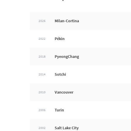
Milan-Cortina
2026
Pékin
2022
PyeongChang
2018
Sotchi
2014
Vancouver
2010
Turin
2006
Salt Lake City
2002