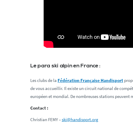
Le para ski alpin en France :
Les clubs de la
Fédération Française Handisport
propo
de vous accueillir. Il existe un circuit national de compé
européen et mondial. De nombreuses stations peuvent m
Contact :
Christian FEMY –
ski@handisport.org