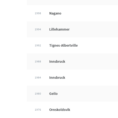
Nagano
1998
Lillehammer
1994
Tignes-Albertville
1992
Innsbruck
1988
Innsbruck
1984
Geilo
1980
Ornskoldsvik
1976