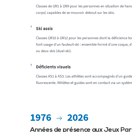
Classes de LW1 à LW9 pour les personnes en situation de hand
corps) capables de se mouvoir debout sur les skis.
Ski assis
Classes LW10 à LW12 pour les personnes dont la déficience touc
font usage d’un fauteuil-ski : ensemble formé d’une coque, d
ou deux skis (dual-ski).
Déficients visuels
Classes AS1 à AS3. Les athlètes sont accompagnés d’un guide 
fluorescente. Athlètes et guides sont en contact via un systè
1976
2026
Années de présence aux Jeux Pa