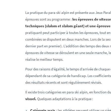
La pratique du para ski alpin est présente aux Jeux Pa
épreuves sont au programme :
les épreuves de vitesse
techniques (slalom et slalom géant) et une épreuv
pratiquant peut participer à toutes les épreuves, tout en
combinées se disputent en deux manches. Lors de la seco
dernier part en premier).
L’addition des temps des deux 
épreuves de vitesse se déroulent en une seule manche, le
réalise le meilleur temps.
Pour des raisons d’égalité, le temps d’arrivée de chaque
dépendant de sa catégorie de handicap. Les coefficients 
des résultats récents et sont régulièrement révisés.
Il existe trois catégories en para ski alpin, en fonction 
visuel.
Quelques adaptations à la pratique :
Catégorie assis
: les athlètes peuvent utiliser un si