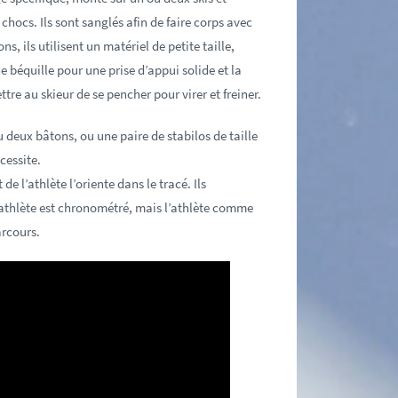
hocs. Ils sont sanglés afin de faire corps avec
ns, ils utilisent un matériel de petite taille,
e béquille pour une prise d’appui solide et la
re au skieur de se pencher pour virer et freiner.
u deux bâtons, ou une paire de stabilos de taille
cessite.
 de l’athlète l’oriente dans le tracé. Ils
’athlète est chronométré, mais l’athlète comme
arcours.