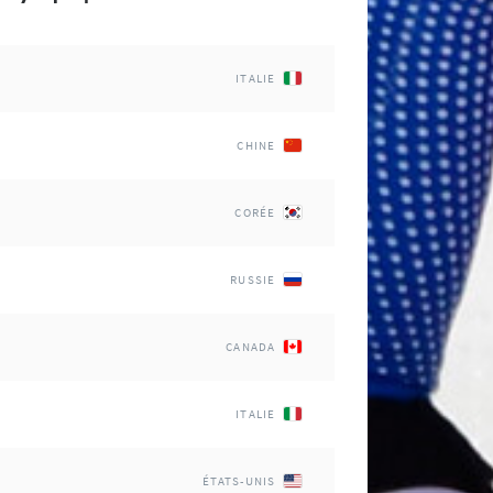
ITALIE
CHINE
CORÉE
RUSSIE
CANADA
ITALIE
ÉTATS-UNIS