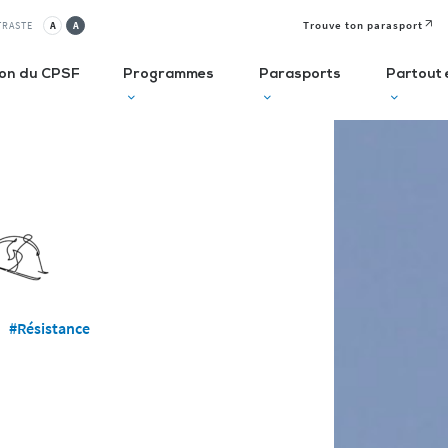
Trouve ton parasport
TRASTE
A
A
ion du CPSF
Programmes
Parasports
Partout 
lusif
Autodiagnostic en ESMS
Semaine
J
Olympique et
P
ve
Trouve Ton Parasport
Paralympique
E
CLUBS
Solutions de financement
La Journée
à 
Paralympique
Le guide des parasports
P
#Résistance
Le guide à destination des
C
Départements
P
I
Recensement des licenciés
Règlo’Sport