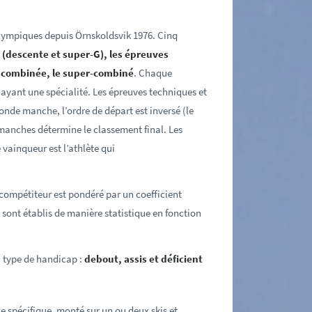
ralympiques depuis
Örnskoldsvik
1976. Cinq
 (descente et super-G), les épreuves
e combinée, le super-combiné
. Chaque
 ayant une spécialité. Les épreuves techniques et
nde manche, l’ordre de départ est inversé (le
manches détermine le classement final
. Les
 vainqueur est l’athlète qui
 compétiteur est pondéré par un coefficient
sont établis de manière statistique en fonction
du type de handicap :
debout, assis et déficient
ège spécifique, monté sur un ou deux skis et