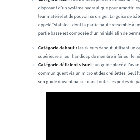
disposant d’un système hydraulique pour amortir les c
leur matériel et de pouvoir se diriger. En guise de bâto
appelé “stabilos” dont la partie haute ressemble à un
partie basse est composée d’un miniski afin de permett
Catégorie debout :
les skieurs debout utilisent un o
supérieure si leur handicap de membre inférieur le né
Catégorie déficient visuel
: un guide placé à l’avant
communiquent via un micro et des oreillettes. Seul l
son guide doivent passer dans toutes les portes du p