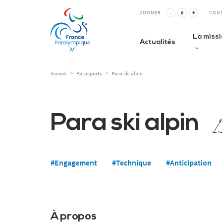
Panneau de gestion des cookies
ZOOMER
-
0
+
CON
La miss
Actualités
Accueil
>
Parasports
>
Para ski alpin
Club inc
La Relè
Para ski alpin
ESMS&
#Engagement
#Technique
#Anticipation
À propos