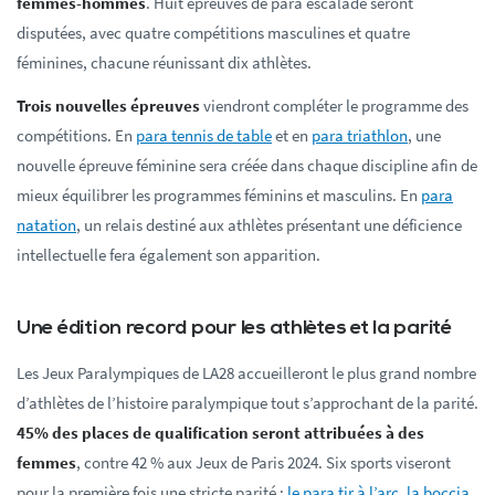
femmes-hommes
. Huit épreuves de para escalade seront
disputées, avec quatre compétitions masculines et quatre
féminines, chacune réunissant dix athlètes.
Trois nouvelles épreuves
viendront compléter le programme des
compétitions. En
para tennis de table
et en
para triathlon
, une
nouvelle épreuve féminine sera créée dans chaque discipline afin de
mieux équilibrer les programmes féminins et masculins. En
para
natation
, un relais destiné aux athlètes présentant une déficience
intellectuelle fera également son apparition.
Une édition record pour les athlètes et la parité
Les Jeux Paralympiques de LA28 accueilleront le plus grand nombre
d’athlètes de l’histoire paralympique tout s’approchant de la parité.
45% des places de qualification seront attribuées à des
femmes
, contre 42 % aux Jeux de Paris 2024. Six sports viseront
pour la première fois une stricte parité :
le para tir à l’arc
,
la boccia
,