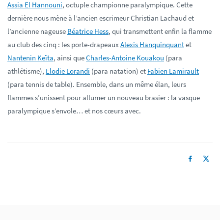
Assia El Hannouni
, octuple championne paralympique. Cette
dernière nous mène à l’ancien escrimeur Christian Lachaud et
l’ancienne nageuse
Béatrice Hess
, qui transmettent enfin la flamme
au club des cinq : les porte-drapeaux
Alexis Hanquinquant
et
Nantenin Keïta
, ainsi que
Charles-Antoine Kouakou
(para
athlétisme),
Elodie Lorandi
(para natation) et
Fabien Lamirault
(para tennis de table). Ensemble, dans un même élan, leurs
flammes s’unissent pour allumer un nouveau brasier : la vasque
paralympique s’envole… et nos cœurs avec.