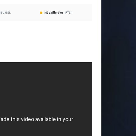
Médaille d'or
PTS4
ZBÜHEL