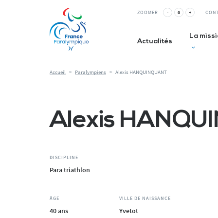
Panneau de gestion des cookies
ZOOMER
-
0
+
CON
La miss
Actualités
Accueil
>
Paralympiens
>
Alexis HANQUINQUANT
Club inc
Alexis HANQ
La Relè
ESMS&
DISCIPLINE
Para triathlon
ÂGE
VILLE DE NAISSANCE
40 ans
Yvetot