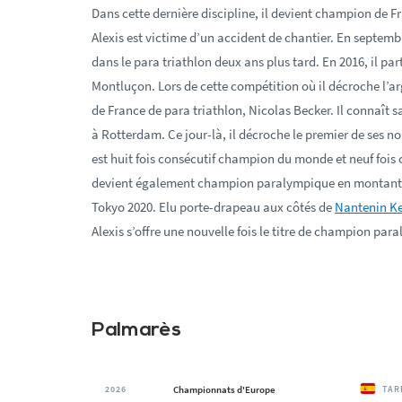
Dans cette dernière discipline, il devient champion de F
Alexis est victime d’un accident de chantier. En septembr
dans le para triathlon deux ans plus tard. En 2016, il p
Montluçon. Lors de cette compétition où il décroche l’arg
de France de para triathlon, Nicolas Becker. Il connaît 
à Rotterdam. Ce jour-là, il décroche le premier de ses nom
est huit fois consécutif champion du monde et neuf fois 
devient également champion paralympique en montant 
Tokyo 2020. Elu porte-drapeau aux côtés de
Nantenin Ke
Alexis s’offre une nouvelle fois le titre de champion par
Palmarès
2026
Championnats d'Europe
TAR