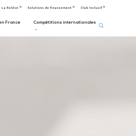
La Relève
Solutions de financement
Club Inclusif
en France
Compétitions internationales
eux
Deaflympics
aralympiques
Jeux Européens
Editions passées
Paralympiques de
ditions passées et
à venir
la Jeunesse (EPYG)
venir
Deaflympiens
Comité
aralympiens
Comité
Paralympique
omité
International de
Européen
aralympique
Sports Sourds
nternational