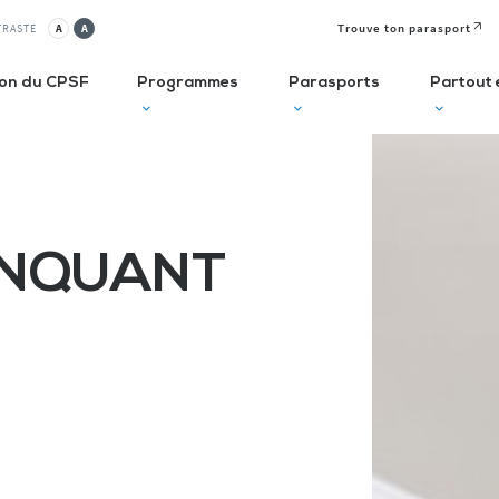
Trouve ton parasport
TRASTE
A
A
ion du CPSF
Programmes
Parasports
Partout 
lusif
Autodiagnostic en ESMS
Semaine
J
Olympique et
P
UINQUANT
ve
Trouve Ton Parasport
Paralympique
E
CLUBS
Solutions de financement
La Journée
à 
Paralympique
Le guide des parasports
P
Le guide à destination des
C
Départements
P
I
Recensement des licenciés
Règlo’Sport