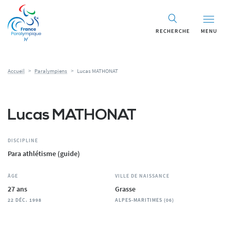
Panneau de gestion des cookies
RECHERCHE
MENU
Accueil
>
Paralympiens
>
Lucas MATHONAT
Lucas MATHONAT
DISCIPLINE
Para athlétisme (guide)
ÂGE
VILLE DE NAISSANCE
27 ans
Grasse
22 DÉC. 1998
ALPES-MARITIMES (06)