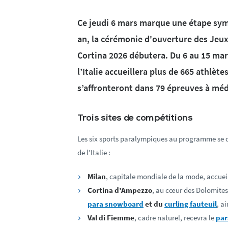
Ce jeudi 6 mars marque une étape sy
an, la cérémonie d'ouverture des Jeux
Cortina 2026 débutera. Du 6 au 15 mar
l’Italie accueillera plus de 665 athlète
s’affronteront dans 79 épreuves à méd
Trois sites de compétitions
Les six sports paralympiques au programme se d
de l’Italie :
Milan
, capitale mondiale de la mode, accuei
Cortina d’Ampezzo
, au cœur des Dolomites,
para snowboard
et du
curling fauteuil
, a
Val di Fiemme
, cadre naturel, recevra le
par