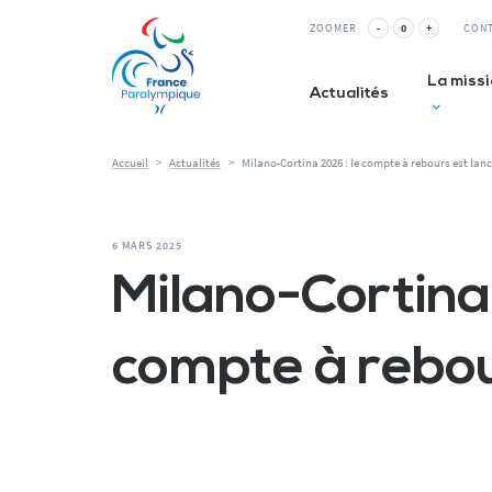
ZOOMER
-
0
+
CON
La miss
Actualités
Accueil
>
Actualités
>
Milano-Cortina 2026 : le compte à rebours est lan
Club inc
6 MARS 2025
La Relè
Milano-Cortina 
ESMS&
compte à rebou