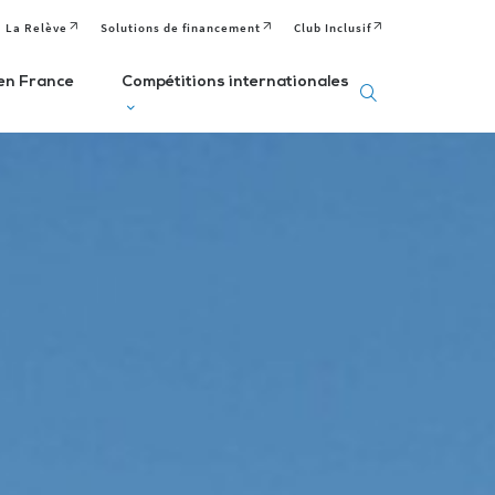
La Relève
Solutions de financement
Club Inclusif
en France
Compétitions internationales
eux
Deaflympics
aralympiques
Jeux Européens
Editions passées
Paralympiques de
ditions passées et
à venir
la Jeunesse (EPYG)
venir
Deaflympiens
Comité
aralympiens
Comité
Paralympique
omité
International de
Européen
aralympique
Sports Sourds
nternational