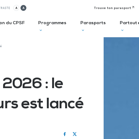
Trouve ton parasport
TRASTE
A
A
ion du CPSF
Programmes
Parasports
Partout 
cé
lusif
Autodiagnostic en ESMS
Semaine
J
Olympique et
P
ve
Trouve Ton Parasport
Paralympique
E
2026 : le
CLUBS
Solutions de financement
La Journée
à 
Paralympique
Le guide des parasports
P
rs est lancé
Le guide à destination des
C
Départements
P
I
Recensement des licenciés
Règlo’Sport