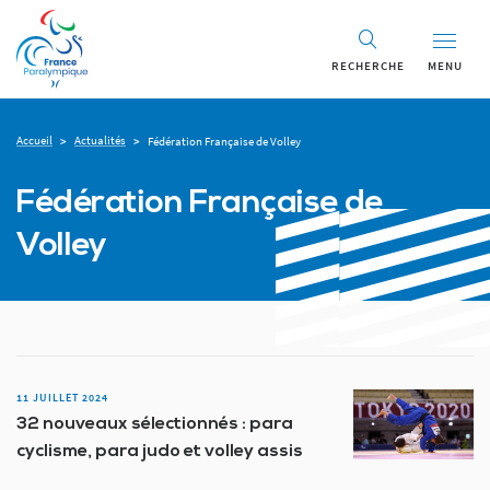
RECHERCHE
MENU
Accueil
Actualités
>
>
Fédération Française de Volley
Fédération Française de
Volley
11 JUILLET 2024
32 nouveaux sélectionnés : para
cyclisme, para judo et volley assis