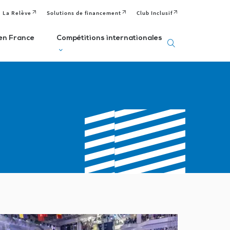
La Relève
Solutions de financement
Club Inclusif
en France
Compétitions internationales
eux
Deaflympics
aralympiques
Jeux Européens
Editions passées
Paralympiques de
ditions passées et
à venir
la Jeunesse (EPYG)
venir
Deaflympiens
Comité
aralympiens
Comité
Paralympique
omité
International de
Européen
aralympique
Sports Sourds
nternational