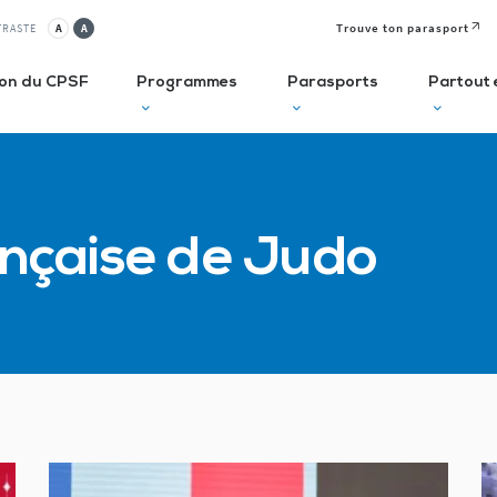
Trouve ton parasport
TRASTE
A
A
ion du CPSF
Programmes
Parasports
Partout 
lusif
Autodiagnostic en ESMS
Semaine
J
nçaise de Judo
Olympique et
P
ve
Trouve Ton Parasport
Paralympique
E
CLUBS
Solutions de financement
La Journée
à 
Paralympique
Le guide des parasports
P
Le guide à destination des
C
Départements
P
I
Recensement des licenciés
Règlo’Sport