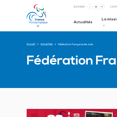
ZOOMER
-
0
+
CON
La miss
Actualités
Accueil
Actualités
>
>
Fédération Française de Judo
Club inc
Fédération Fra
La Relè
ESMS&