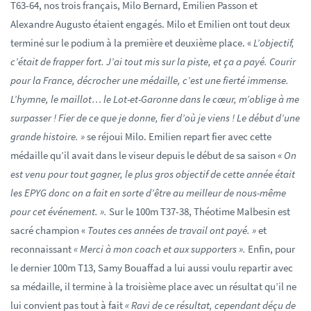
T63-64, nos trois français, Milo Bernard, Emilien Passon et
Alexandre Augusto étaient engagés. Milo et Emilien ont tout deux
terminé sur le podium à la première et deuxième place. «
L’objectif,
c’était de frapper fort. J’ai tout mis sur la piste, et ça a payé. Courir
pour la France, décrocher une médaille, c’est une fierté immense.
L’hymne, le maillot… le Lot-et-Garonne dans le cœur, m’oblige à me
surpasser ! Fier de ce que je donne, fier d’où je viens ! Le début d’une
grande histoire. »
se réjoui Milo. Emilien repart fier avec cette
médaille qu’il avait dans le viseur depuis le début de sa saison «
On
est venu pour tout gagner, le plus gros objectif de cette année était
les EPYG donc on a fait en sorte d’être au meilleur de nous-même
pour cet événement. ».
Sur le 100m T37-38, Théotime Malbesin est
sacré champion «
Toutes ces années de travail ont payé. »
et
reconnaissant
« Merci à mon coach et aux supporters ».
Enfin, pour
le dernier 100m T13, Samy Bouaffad a lui aussi voulu repartir avec
sa médaille, il termine à la troisième place avec un résultat qu’il ne
lui convient pas tout à fait
« Ravi de ce résultat, cependant déçu de