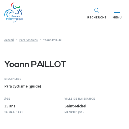
Panneau de gestion des cookies
RECHERCHE
MENU
Accueil
>
Paralympiens
>
Yoann PAILLOT
Yoann PAILLOT
DISCIPLINE
Para cyclisme (guide)
ÂGE
VILLE DE NAISSANCE
35 ans
Saint-Michel
28 MAI. 1991
MANCHE (50)