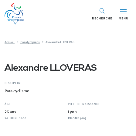
Panneau de gestion des cookies
RECHERCHE
MENU
Accueil
>
Paralympiens
>
Alexandre LLOVERAS
Alexandre LLOVERAS
DISCIPLINE
Para cyclisme
ÂGE
VILLE DE NAISSANCE
26 ans
Lyon
26 JUIN. 2000
RHÔNE (69)