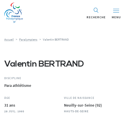
Panneau de gestion des cookies
RECHERCHE
MENU
Accueil
>
Paralympiens
>
Valentin BERTRAND
Valentin BERTRAND
DISCIPLINE
Para athlétisme
ÂGE
VILLE DE NAISSANCE
31 ans
Neuilly-sur-Seine (92)
28 JUIL. 1995
HAUTS-DE-SEINE