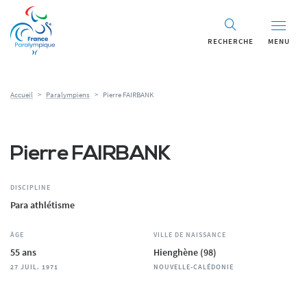
Panneau de gestion des cookies
RECHERCHE
MENU
Accueil
>
Paralympiens
>
Pierre FAIRBANK
Pierre FAIRBANK
DISCIPLINE
Para athlétisme
ÂGE
VILLE DE NAISSANCE
55 ans
Hienghène (98)
27 JUIL. 1971
NOUVELLE-CALÉDONIE