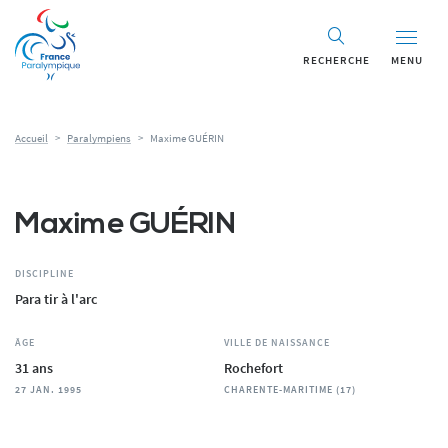
Panneau de gestion des cookies
RECHERCHE
MENU
Accueil
>
Paralympiens
>
Maxime GUÉRIN
Maxime GUÉRIN
DISCIPLINE
Para tir à l'arc
ÂGE
VILLE DE NAISSANCE
31 ans
Rochefort
27 JAN. 1995
CHARENTE-MARITIME (17)