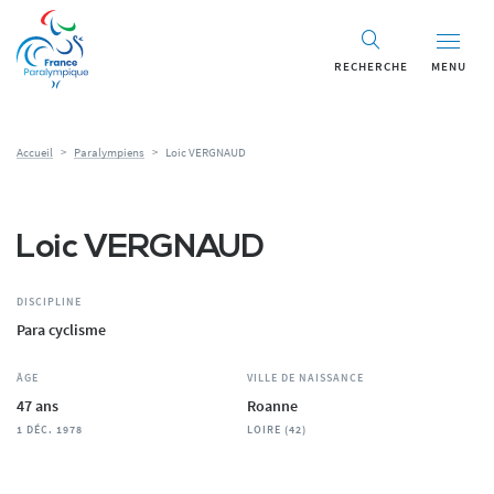
Panneau de gestion des cookies
RECHERCHE
MENU
Accueil
>
Paralympiens
>
Loic VERGNAUD
Loic VERGNAUD
DISCIPLINE
Para cyclisme
ÂGE
VILLE DE NAISSANCE
47 ans
Roanne
1 DÉC. 1978
LOIRE (42)