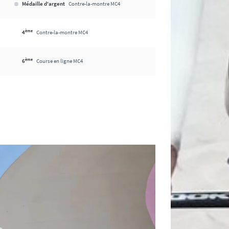
Médaille d'argent
Contre-la-montre MC4
ème
4
Contre-la-montre MC4
ème
6
Course en ligne MC4