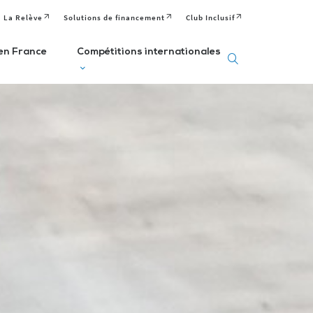
La Relève
Solutions de financement
Club Inclusif
en France
Compétitions internationales
eux
Deaflympics
aralympiques
Jeux Européens
Editions passées
Paralympiques de
ditions passées et
à venir
la Jeunesse (EPYG)
venir
Deaflympiens
Comité
aralympiens
Comité
Paralympique
omité
International de
Européen
aralympique
Sports Sourds
nternational