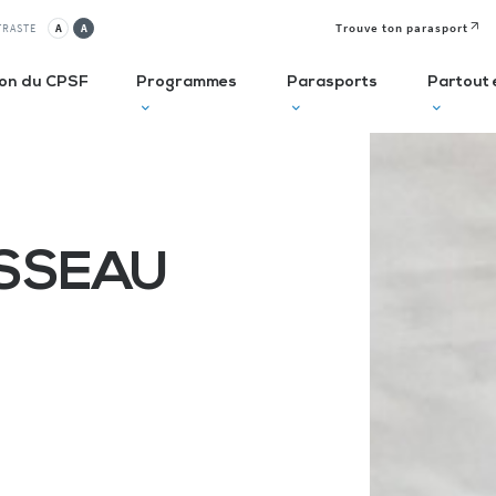
Trouve ton parasport
TRASTE
A
A
ion du CPSF
Programmes
Parasports
Partout 
lusif
Autodiagnostic en ESMS
Semaine
J
Olympique et
P
USSEAU
ve
Trouve Ton Parasport
Paralympique
E
CLUBS
Solutions de financement
La Journée
à 
Paralympique
Le guide des parasports
P
Le guide à destination des
C
Départements
P
I
Recensement des licenciés
Règlo’Sport