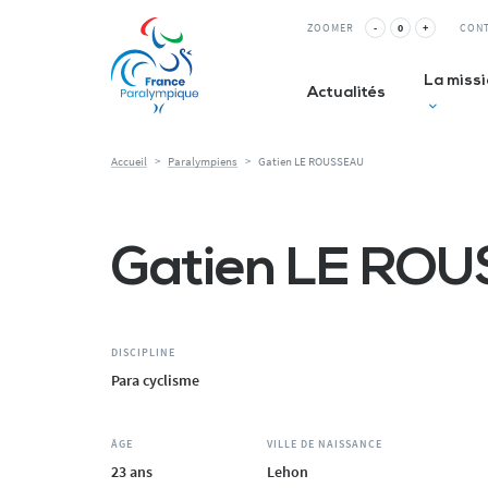
Panneau de gestion des cookies
ZOOMER
-
0
+
CON
La miss
Actualités
Accueil
>
Paralympiens
>
Gatien LE ROUSSEAU
Club inc
Gatien LE RO
La Relè
ESMS&
DISCIPLINE
Para cyclisme
ÂGE
VILLE DE NAISSANCE
23 ans
Lehon