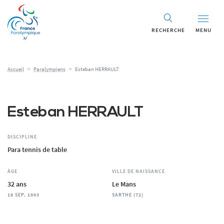
Panneau de gestion des cookies
RECHERCHE
MENU
Accueil
>
Paralympiens
>
Esteban HERRAULT
Esteban HERRAULT
DISCIPLINE
Para tennis de table
ÂGE
VILLE DE NAISSANCE
32 ans
Le Mans
18 SEP. 1993
SARTHE (72)