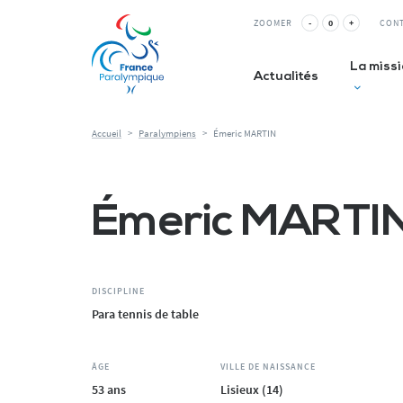
Panneau de gestion des cookies
ZOOMER
-
0
+
CON
La miss
Actualités
Accueil
>
Paralympiens
>
Émeric MARTIN
Club inc
Émeric MARTI
La Relè
ESMS&
DISCIPLINE
Para tennis de table
ÂGE
VILLE DE NAISSANCE
53 ans
Lisieux (14)