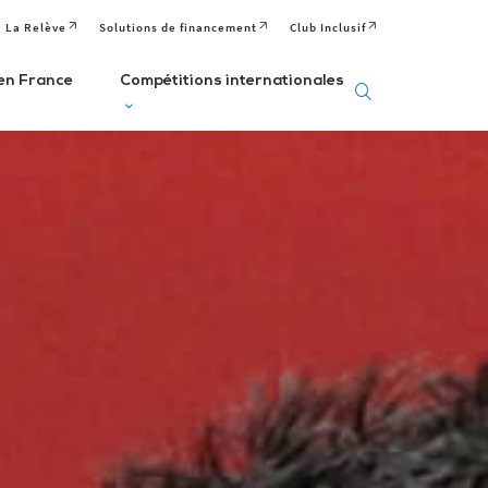
La Relève
Solutions de financement
Club Inclusif
en France
Compétitions internationales
eux
Deaflympics
aralympiques
Jeux Européens
Editions passées
Paralympiques de
ditions passées et
à venir
la Jeunesse (EPYG)
venir
Deaflympiens
Comité
aralympiens
Comité
Paralympique
omité
International de
Européen
aralympique
Sports Sourds
nternational