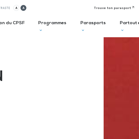
Trouve ton parasport
TRASTE
A
A
ion du CPSF
Programmes
Parasports
Partout 
lusif
Autodiagnostic en ESMS
Semaine
J
Olympique et
P
N
ve
Trouve Ton Parasport
Paralympique
E
CLUBS
Solutions de financement
La Journée
à 
Paralympique
Le guide des parasports
P
Le guide à destination des
C
Départements
P
I
Recensement des licenciés
Règlo’Sport