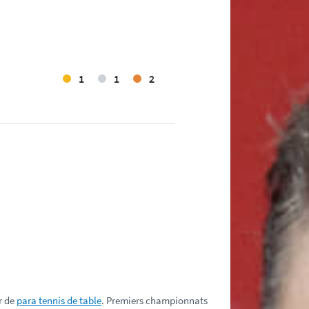
1
1
2
r de
para tennis de table
. Premiers championnats