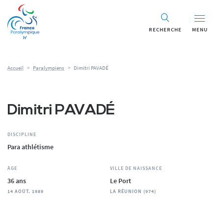
Panneau de gestion des cookies
RECHERCHE
MENU
Accueil
>
Paralympiens
>
Dimitri PAVADÉ
Dimitri PAVADÉ
DISCIPLINE
Para athlétisme
ÂGE
VILLE DE NAISSANCE
36 ans
Le Port
14 AOÛT. 1989
LA RÉUNION (974)