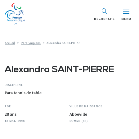
Panneau de gestion des cookies
RECHERCHE
MENU
Accueil
>
Paralympiens
>
Alexandra SAINT-PIERRE
Alexandra SAINT-PIERRE
DISCIPLINE
Para tennis de table
ÂGE
VILLE DE NAISSANCE
28 ans
Abbeville
18 MAI. 1998
SOMME (80)