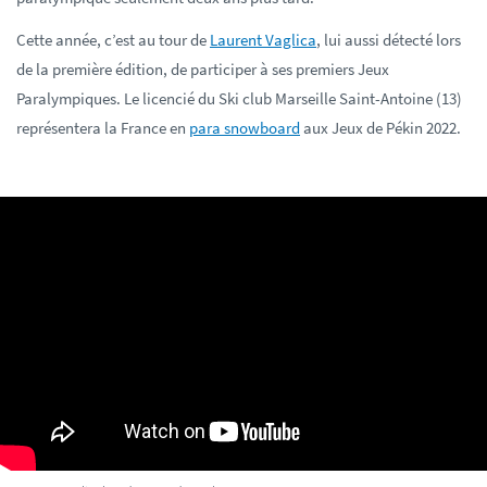
Cette année, c’est au tour de
Laurent Vaglica
, lui aussi détecté lors
de la première édition, de participer à ses premiers Jeux
Paralympiques. Le licencié du Ski club Marseille Saint-Antoine (13)
représentera la France en
para snowboard
aux Jeux de Pékin 2022.