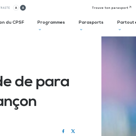
Trouve ton parasport
TRASTE
A
A
ion du CPSF
Programmes
Parasports
Partout 
lusif
Autodiagnostic en ESMS
Semaine
J
Olympique et
P
ve
Trouve Ton Parasport
Paralympique
E
e de para
CLUBS
Solutions de financement
La Journée
à 
Paralympique
Le guide des parasports
P
sançon
Le guide à destination des
C
Départements
P
I
Recensement des licenciés
Règlo’Sport