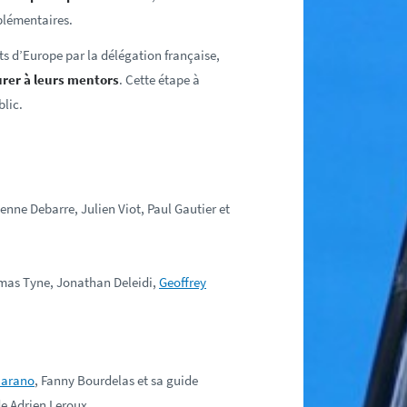
mplémentaires.
s d’Europe par la délégation française,
urer à leurs mentors
. Cette étape à
lic.
enne Debarre, Julien Viot, Paul Gautier et
mas Tyne, Jonathan Deleidi,
Geoffrey
Marano
, Fanny Bourdelas et sa guide
e Adrien Leroux