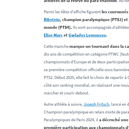
athlètes de la relève du para triathlon
. Au to
Parmi les têtes d’affiche figurent
les couronnés
Ribstein
, champion paralympique (PTS2) et
monde (PTS4).
Ils sont accompagnés d’athlète
Elise Marc
et
Gwladys Lemoussu
.
Cette manche
marque un tournant dans la ca
dix ans de compétition en catégorie PTWC (faut
championnats d’Europe et de deux participation
sa première compétition officielle sous bannière
PTS2. Début 2025, elle fait le choix de repartir à
côté son ranking mondial, en réalisant une nou
marcher et courir debout.
Autre athlète à suivre,
Joseph Fritsch
, lancé en 
Champion paralympique en relais mixte de para
Paralympiques de Paris 2024, il
a décroché une 
première participation aux championnats d’