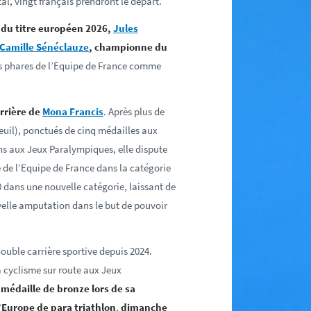
tal, vingt français prendront le départ.
 du titre européen 2026,
Jules
Camille Sénéclauze
, championne du
s phares de l’Equipe de France comme
rrière de
Mona Francis
. Après plus de
euil), ponctués de cinq médailles aux
s aux Jeux Paralympiques, elle dispute
 de l’Equipe de France dans la catégorie
 0 dans une nouvelle catégorie, laissant de
velle amputation dans le but de pouvoir
double carrière sportive depuis 2024.
 cyclisme sur route aux Jeux
médaille de bronze lors de sa
Europe de para triathlon
,
dimanche