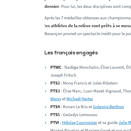
dernier
. Pour lui, les deux disciplines sont co
Après les 7 médailles obtenues aux championnat
l
es athlètes de la relève sont prêts à se mes
Besançon promet un spectacle inédit pour le pub
Les français engagés
PTWC
: Nadège Monchalin, Élise Laurent, Éti
Joseph Fritsch
PTS2
: Mona Francis et Jules Ribstein
PTS3
: Élise Marc, Luan Mazet-Vignaud, Tho
Wersy
et
Michaël Herter
PTS4
: Ronan Le Bris et
Grégoire Berthon
PTS5
: Gwladys Lemoussu
PTVI
:
Héloïse Courvoisier
et sa guide
Julie 
Margot Roustan et Maxime Gayet et son guid