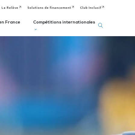
La Relève
Solutions de financement
Club Inclusif
en France
Compétitions internationales
eux
Deaflympics
aralympiques
Jeux Européens
Editions passées
Paralympiques de
ditions passées et
à venir
la Jeunesse (EPYG)
venir
Deaflympiens
Comité
aralympiens
Comité
Paralympique
omité
International de
Européen
aralympique
Sports Sourds
nternational