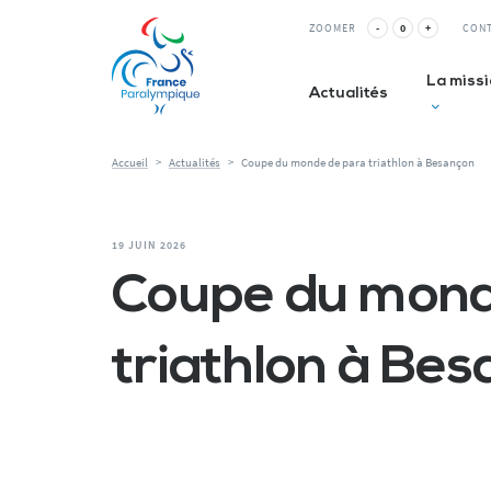
ZOOMER
-
0
+
CON
La miss
Actualités
Accueil
>
Actualités
>
Coupe du monde de para triathlon à Besançon
Club inc
19 JUIN 2026
La Relè
Coupe du mond
ESMS&
triathlon à Be