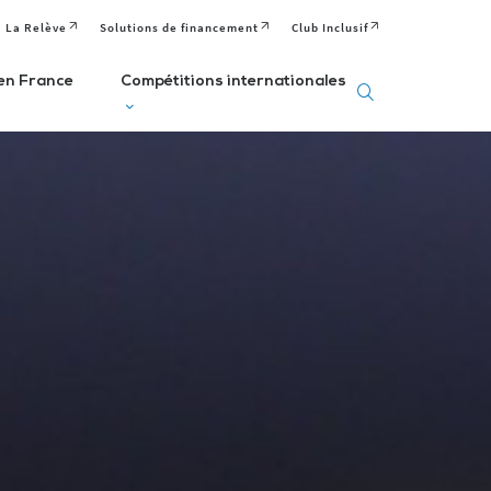
La Relève
Solutions de financement
Club Inclusif
en France
Compétitions internationales
eux
Deaflympics
aralympiques
Jeux Européens
Editions passées
Paralympiques de
ditions passées et
à venir
la Jeunesse (EPYG)
venir
Deaflympiens
Comité
aralympiens
Comité
Paralympique
omité
International de
Européen
aralympique
Sports Sourds
nternational