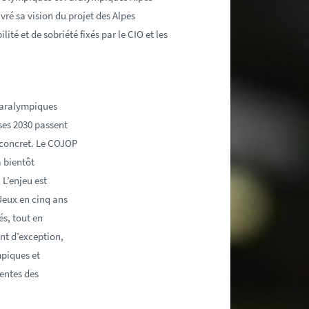
vré sa vision du projet des Alpes
lité et de sobriété fixés par le CIO et les
Paralympiques
ses 2030 passent
 concret. Le COJOP
a bientôt
L’enjeu est
Jeux en cinq ans
s, tout en
nt d’exception,
mpiques et
entes des