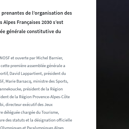
s prenantes de l’organisation des
 Alpes Françaises 2030 s’est
ée générale constitutive du
CNOSF et ouverte par Michel Barnier,
, cette première assemblée générale a
rtif, David Lappartient, président du
F, Marie Barsacq, ministre des Sports,
 Pannekoucke, président de la Région
ident de la Région Provence-Alpes-Côte
i, directeur exécutif des Jeux
tre déléguée chargée du Tourisme,
re des statuts et la désignation officielle
x Olympiques et Paralympiques Alpes