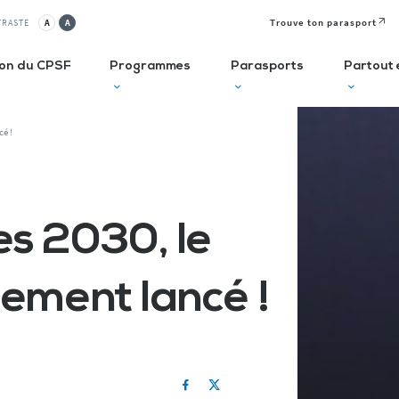
Trouve ton parasport
TRASTE
A
A
ion du CPSF
Programmes
Parasports
Partout 
cé !
lusif
Autodiagnostic en ESMS
Semaine
J
Olympique et
P
ve
Trouve Ton Parasport
Paralympique
E
es 2030, le
CLUBS
Solutions de financement
La Journée
à 
Paralympique
Le guide des parasports
P
lement lancé !
Le guide à destination des
C
Départements
P
I
Recensement des licenciés
Règlo’Sport