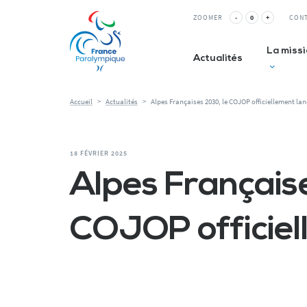
ZOOMER
-
0
+
CON
La miss
Actualités
Accueil
>
Actualités
>
Alpes Françaises 2030, le COJOP officiellement lan
Club inc
18 FÉVRIER 2025
La Relè
Alpes Français
ESMS&
COJOP officiel