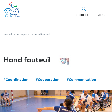
Panneau de gestion des cookies
RECHERCHE
MENU
Accueil
>
Parasports
>
Hand fauteuil
Hand fauteuil
#Coordination
#Coopération
#Communication