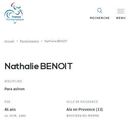
Panneau de gestion des cookies
RECHERCHE
MENU
Accueil
>
Paralympiens
>
Nathalie BENOIT
Nathalie BENOIT
DISCIPLINE
Para aviron
ÂGE
VILLE DE NAISSANCE
46 ans
Aix en Provence (13)
12 JUIN. 1980
BOUCHES-DU-RHÔNE