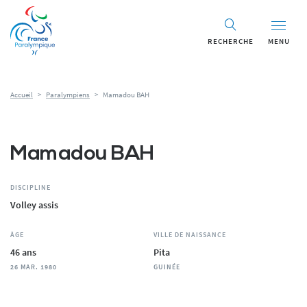
Panneau de gestion des cookies
RECHERCHE
MENU
Accueil
>
Paralympiens
>
Mamadou BAH
Mamadou BAH
DISCIPLINE
Volley assis
ÂGE
VILLE DE NAISSANCE
46 ans
Pita
26 MAR. 1980
GUINÉE