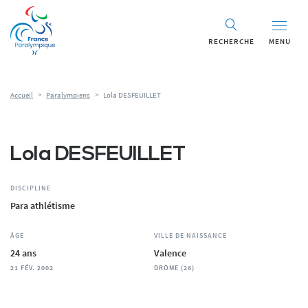
Panneau de gestion des cookies
RECHERCHE
MENU
Accueil
>
Paralympiens
>
Lola DESFEUILLET
Lola DESFEUILLET
DISCIPLINE
Para athlétisme
ÂGE
VILLE DE NAISSANCE
24 ans
Valence
21 FÉV. 2002
DRÔME (26)