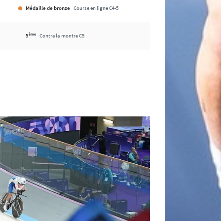
Médaille de bronze
Course en ligne C4-5
ème
5
Contre la montre C5