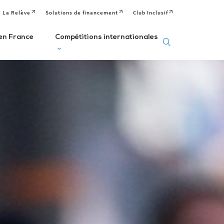
La Relève
Solutions de financement
Club Inclusif
en France
Compétitions internationales
eux
Deaflympics
aralympiques
Jeux Européens
Editions passées
Paralympiques de
ditions passées et
à venir
la Jeunesse (EPYG)
venir
Deaflympiens
Comité
aralympiens
Comité
Paralympique
omité
International de
Européen
aralympique
Sports Sourds
nternational