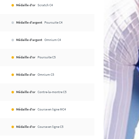
Médaille d'or
Scratch C4
Médaille d'argent
Poursuite C4
Médaille d'argent
Omnium C4
Médaille d'or
Poursuite C5
Médaille d'or
Omnium C5
Médaille d'or
Contre-la-montre C5
Médaille d'or
Course en ligne MC4
Médaille d'or
Course en ligne C5