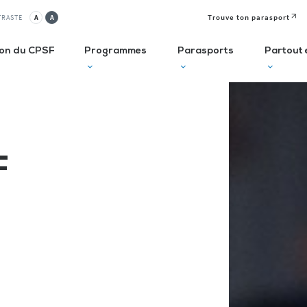
Trouve ton parasport
TRASTE
A
A
ion du CPSF
Programmes
Parasports
Partout 
lusif
Autodiagnostic en ESMS
Semaine
J
Olympique et
P
F
ve
Trouve Ton Parasport
Paralympique
E
CLUBS
Solutions de financement
La Journée
à 
Paralympique
Le guide des parasports
P
Le guide à destination des
C
Départements
P
I
Recensement des licenciés
Règlo’Sport