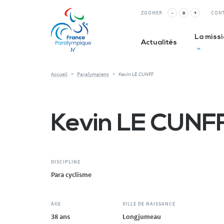
Panneau de gestion des cookies
ZOOMER
-
0
+
CON
La miss
Actualités
Accueil
>
Paralympiens
>
Kevin LE CUNFF
Club inc
Kevin LE CUNF
La Relè
ESMS&
DISCIPLINE
Para cyclisme
ÂGE
VILLE DE NAISSANCE
38 ans
Longjumeau