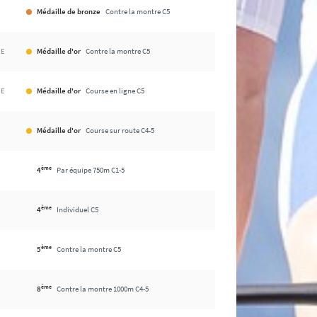
Médaille de bronze
Contre la montre C5
Médaille d'or
Contre la montre C5
HE
Médaille d'or
Course en ligne C5
HE
Médaille d'or
Course sur route C4-5
ème
4
Par équipe 750m C1-5
ème
4
Individuel C5
ème
5
Contre la montre C5
ème
8
Contre la montre 1000m C4-5