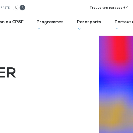
Trouve ton parasport
TRASTE
A
A
ion du CPSF
Programmes
Parasports
Partout 
lusif
Autodiagnostic en ESMS
Semaine
J
Olympique et
P
ER
ve
Trouve Ton Parasport
Paralympique
E
CLUBS
Solutions de financement
La Journée
à 
Paralympique
Le guide des parasports
P
Le guide à destination des
C
Départements
P
I
Recensement des licenciés
Règlo’Sport