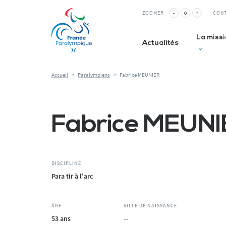
Panneau de gestion des cookies
ZOOMER
-
0
+
CON
La miss
Actualités
Accueil
>
Paralympiens
>
Fabrice MEUNIER
Club inc
Fabrice MEUNI
La Relè
ESMS&
DISCIPLINE
Para tir à l'arc
ÂGE
VILLE DE NAISSANCE
53 ans
--