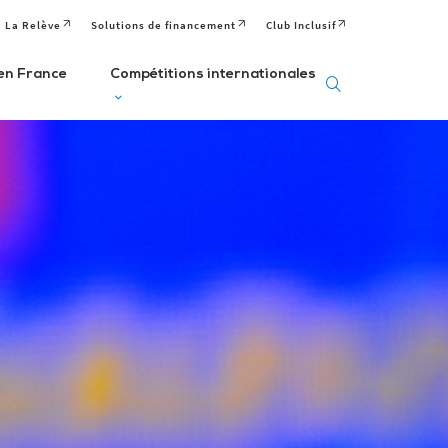
La Relève
Solutions de financement
Club Inclusif
en France
Compétitions internationales
eux
Deaflympics
aralympiques
Jeux Européens
Editions passées
Paralympiques de
ditions passées et
à venir
la Jeunesse (EPYG)
venir
Deaflympiens
Comité
aralympiens
Comité
Paralympique
omité
International de
Européen
aralympique
Sports Sourds
nternational