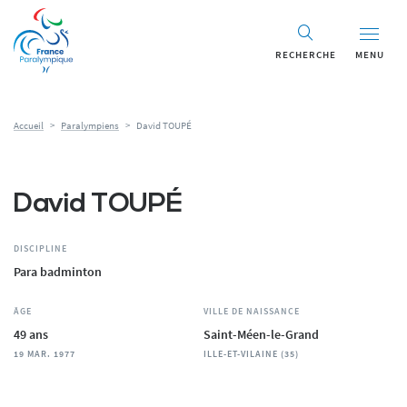
Panneau de gestion des cookies
RECHERCHE
MENU
Accueil
>
Paralympiens
>
David TOUPÉ
David TOUPÉ
DISCIPLINE
Para badminton
ÂGE
VILLE DE NAISSANCE
49 ans
Saint-Méen-le-Grand
19 MAR. 1977
ILLE-ET-VILAINE (35)