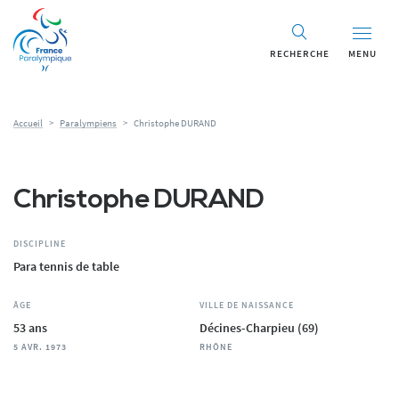
Panneau de gestion des cookies
RECHERCHE
MENU
Accueil
>
Paralympiens
>
Christophe DURAND
Christophe DURAND
DISCIPLINE
Para tennis de table
ÂGE
VILLE DE NAISSANCE
53 ans
Décines-Charpieu (69)
5 AVR. 1973
RHÔNE