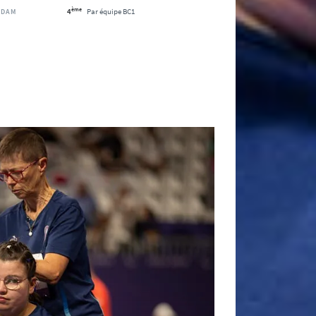
ème
4
Par équipe BC1
RDAM