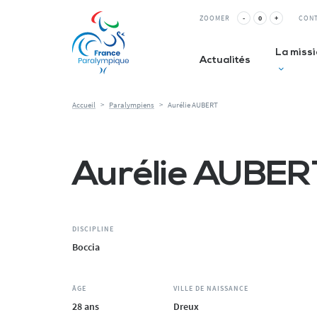
Panneau de gestion des cookies
ZOOMER
-
0
+
CON
La miss
Actualités
Accueil
>
Paralympiens
>
Aurélie AUBERT
Club inc
Aurélie AUBER
La Relè
ESMS&
DISCIPLINE
Boccia
ÂGE
VILLE DE NAISSANCE
28 ans
Dreux