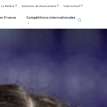
La Relève
Solutions de financement
Club Inclusif
en France
Compétitions internationales
eux
Deaflympics
aralympiques
Jeux Européens
Editions passées
Paralympiques de
ditions passées et
à venir
la Jeunesse (EPYG)
venir
Deaflympiens
Comité
aralympiens
Comité
Paralympique
omité
International de
Européen
aralympique
Sports Sourds
nternational