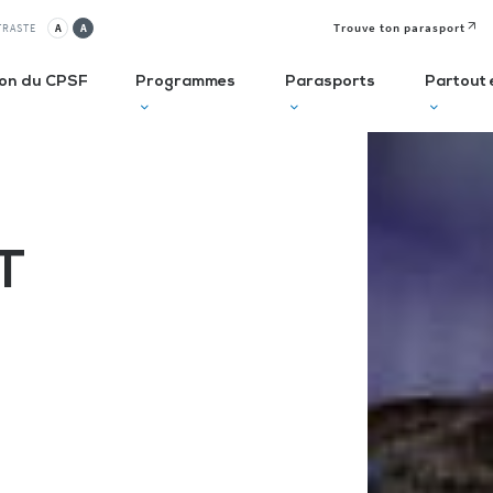
Trouve ton parasport
TRASTE
A
A
ion du CPSF
Programmes
Parasports
Partout 
lusif
Autodiagnostic en ESMS
Semaine
J
Olympique et
P
T
ve
Trouve Ton Parasport
Paralympique
E
CLUBS
Solutions de financement
La Journée
à 
Paralympique
Le guide des parasports
P
Le guide à destination des
C
Départements
P
I
Recensement des licenciés
Règlo’Sport