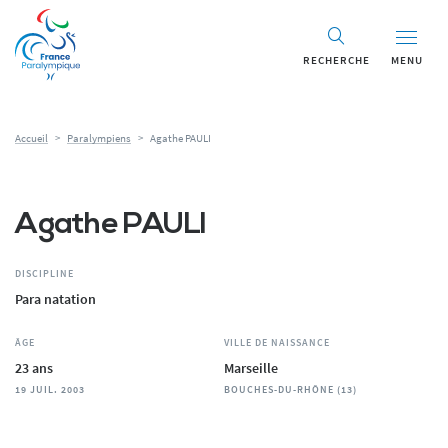
Panneau de gestion des cookies
RECHERCHE
MENU
Accueil
>
Paralympiens
>
Agathe PAULI
Agathe PAULI
DISCIPLINE
Para natation
ÂGE
VILLE DE NAISSANCE
23 ans
Marseille
19 JUIL. 2003
BOUCHES-DU-RHÔNE (13)