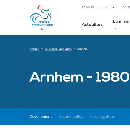
ZOOMER
-
0
+
CON
La miss
Actualités
Accueil
>
Jeux paralympiques
>
Arnhem
Club inc
La Relè
Arnhem - 1980
ESMS&
L'événement
Les médaillés
La délégation