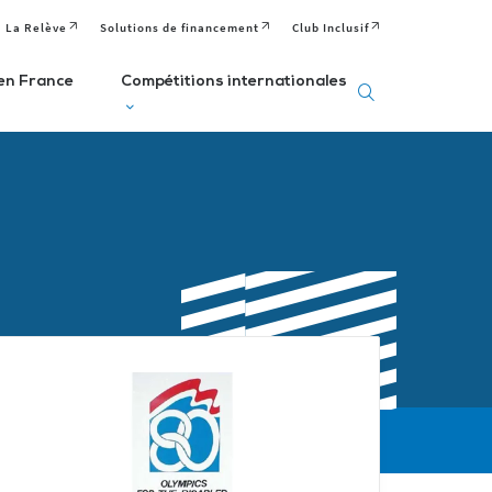
La Relève
Solutions de financement
Club Inclusif
en France
Compétitions internationales
eux
Deaflympics
aralympiques
Jeux Européens
Editions passées
Paralympiques de
ditions passées et
à venir
la Jeunesse (EPYG)
venir
Deaflympiens
Comité
aralympiens
Comité
Paralympique
omité
International de
Européen
aralympique
Sports Sourds
nternational