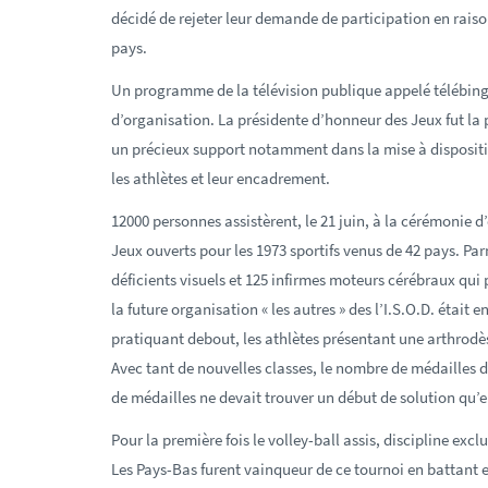
décidé de rejeter leur demande de participation en raiso
pays.
Un programme de la télévision publique appelé télébingo
d’organisation. La présidente d’honneur des Jeux fut la
un précieux support notamment dans la mise à dispositi
les athlètes et leur encadrement.
12000 personnes assistèrent, le 21 juin, à la cérémonie 
Jeux ouverts pour les 1973 sportifs venus de 42 pays. Par
déficients visuels et 125 infirmes moteurs cérébraux qui p
la future organisation « les autres » des l’I.S.O.D. étai
pratiquant debout, les athlètes présentant une arthrod
Avec tant de nouvelles classes, le nombre de médailles d
de médailles ne devait trouver un début de solution qu’e
Pour la première fois le volley-ball assis, discipline e
Les Pays-Bas furent vainqueur de ce tournoi en battant en