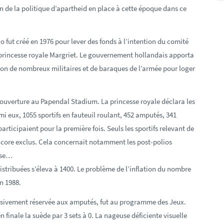
n de la politique d’apartheid en place à cette époque dans ce
 fut créé en 1976 pour lever des fonds à l’intention du comité
 princesse royale Margriet. Le gouvernement hollandais apporta
on de nombreux militaires et de baraques de l’armée pour loger
d’ouverture au Papendal Stadium. La princesse royale déclara les
mi eux, 1055 sportifs en fauteuil roulant, 452 amputés, 341
articipaient pour la première fois. Seuls les sportifs relevant de
t encore exclus. Cela concernait notamment les post-polios
èse…
istribuées s’éleva à 1400. Le problème de l’inflation du nombre
n 1988.
xclusivement réservée aux amputés, fut au programme des Jeux.
 finale la suède par 3 sets à 0. La nageuse déficiente visuelle