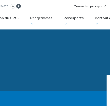
Trouve ton parasport
TRASTE
A
A
ion du CPSF
Programmes
Parasports
Partout 
lusif
Autodiagnostic en ESMS
Semaine
J
Olympique et
P
ve
Trouve Ton Parasport
Paralympique
E
CLUBS
Solutions de financement
La Journée
à 
Paralympique
Le guide des parasports
P
Le guide à destination des
C
Départements
P
I
Recensement des licenciés
Règlo’Sport