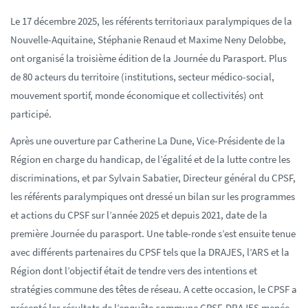
Le 17 décembre 2025, les référents territoriaux paralympiques de la
Nouvelle-Aquitaine, Stéphanie Renaud et Maxime Neny Delobbe,
ont organisé la troisième édition de la Journée du Parasport. Plus
de 80 acteurs du territoire (institutions, secteur médico-social,
mouvement sportif, monde économique et collectivités) ont
participé.
Après une ouverture par Catherine La Dune, Vice-Présidente de la
Région en charge du handicap, de l’égalité et de la lutte contre les
discriminations, et par Sylvain Sabatier, Directeur général du CPSF,
les référents paralympiques ont dressé un bilan sur les programmes
et actions du CPSF sur l’année 2025 et depuis 2021, date de la
première Journée du parasport. Une table-ronde s’est ensuite tenue
avec différents partenaires du CPSF tels que la DRAJES, l’ARS et la
Région dont l’objectif était de tendre vers des intentions et
stratégies commune des têtes de réseau. A cette occasion, le CPSF a
présenté les résultats de l’enquête commune CPSF-DRAJES menée