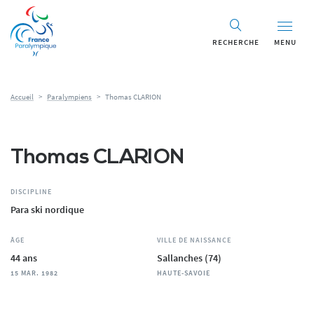
Panneau de gestion des cookies
RECHERCHE
MENU
Accueil
>
Paralympiens
>
Thomas CLARION
Thomas CLARION
DISCIPLINE
Para ski nordique
ÂGE
VILLE DE NAISSANCE
44 ans
Sallanches (74)
15 MAR. 1982
HAUTE-SAVOIE