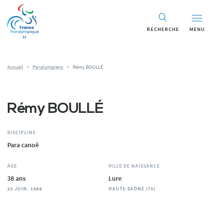
Panneau de gestion des cookies
RECHERCHE
MENU
Accueil
>
Paralympiens
>
Rémy BOULLÉ
Rémy BOULLÉ
DISCIPLINE
Para canoë
ÂGE
VILLE DE NAISSANCE
38 ans
Lure
20 JUIN. 1988
HAUTE-SAÔNE (70)