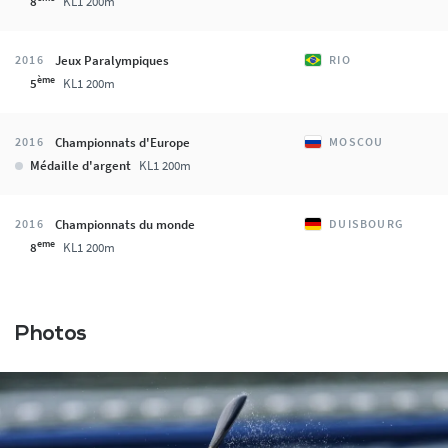
8
KL1 200m
Jeux Paralympiques
2016
RIO
ème
5
KL1 200m
Championnats d'Europe
2016
MOSCOU
Médaille d'argent
KL1 200m
Championnats du monde
2016
DUISBOURG
eme
8
KL1 200m
Photos