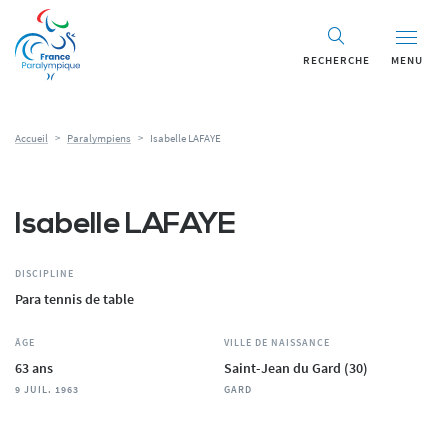
Panneau de gestion des cookies
RECHERCHE
MENU
Accueil
>
Paralympiens
>
Isabelle LAFAYE
Isabelle LAFAYE
DISCIPLINE
Para tennis de table
ÂGE
VILLE DE NAISSANCE
63 ans
Saint-Jean du Gard (30)
9 JUIL. 1963
GARD