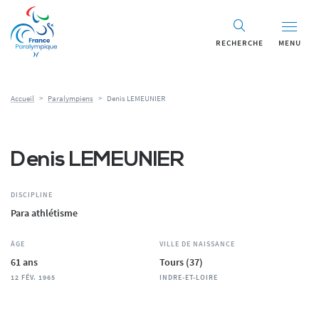
Panneau de gestion des cookies
RECHERCHE
MENU
Accueil
>
Paralympiens
>
Denis LEMEUNIER
Denis LEMEUNIER
DISCIPLINE
Para athlétisme
ÂGE
VILLE DE NAISSANCE
61 ans
Tours (37)
12 FÉV. 1965
INDRE-ET-LOIRE