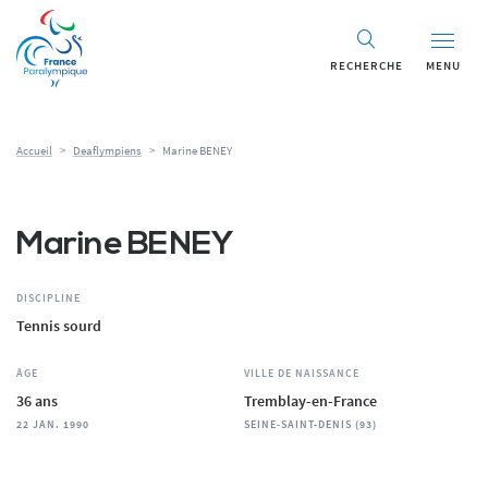
Panneau de gestion des cookies
RECHERCHE
MENU
Accueil
>
Deaflympiens
>
Marine BENEY
Marine BENEY
DISCIPLINE
Tennis sourd
ÂGE
VILLE DE NAISSANCE
36 ans
Tremblay-en-France
22 JAN. 1990
SEINE-SAINT-DENIS (93)