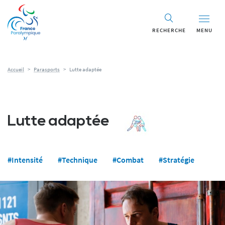
Panneau de gestion des cookies
RECHERCHE
MENU
Accueil
>
Parasports
>
Lutte adaptée
Lutte adaptée
#Intensité
#Technique
#Combat
#Stratégie